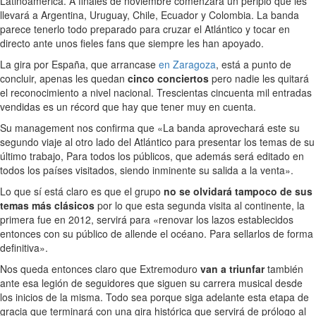
Latinoamérica. A finales de noviembre comenzará un periplo que les
llevará a Argentina, Uruguay, Chile, Ecuador y Colombia. La banda
parece tenerlo todo preparado para cruzar el Atlántico y tocar en
directo ante unos fieles fans que siempre les han apoyado.
La gira por España, que arrancase
en Zaragoza
, está a punto de
concluir, apenas les quedan
cinco conciertos
pero nadie les quitará
el reconocimiento a nivel nacional. Trescientas cincuenta mil entradas
vendidas es un récord que hay que tener muy en cuenta.
Su management nos confirma que «La banda aprovechará este su
segundo viaje al otro lado del Atlántico para presentar los temas de su
último trabajo, Para todos los públicos, que además será editado en
todos los países visitados, siendo inminente su salida a la venta».
Lo que sí está claro es que el grupo
no se olvidará tampoco de sus
temas más clásicos
por lo que esta segunda visita al continente, la
primera fue en 2012, servirá para «renovar los lazos establecidos
entonces con su público de allende el océano. Para sellarlos de forma
definitiva».
Nos queda entonces claro que Extremoduro
van a triunfar
también
ante esa legión de seguidores que siguen su carrera musical desde
los inicios de la misma. Todo sea porque siga adelante esta etapa de
gracia que terminará con una gira histórica que servirá de prólogo al