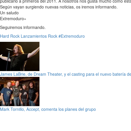
publicarlo a primeros del 2011. A nosotros nos gusta mucho cómo est
Según vayan surgiendo nuevas noticias, os iremos informando.
Un saludo
Extremoduro»
Seguiremos informando.
Hard Rock
Lanzamientos
Rock
#Extremoduro
James LaBrie, de Dream Theater, y el casting para el nuevo batería d
Mark Tornillo, Accept, comenta los planes del grupo