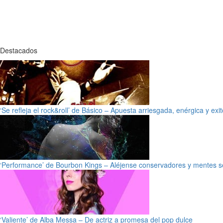
Destacados
‘Se refleja el rock&roll’ de Básico – Apuesta arriesgada, enérgica y exi
‘Performance’ de Bourbon Kings – Aléjense conservadores y mentes s
‘Valiente’ de Alba Messa – De actriz a promesa del pop dulce