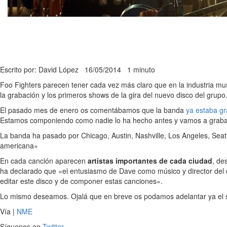
Escrito por: David López
16/05/2014
1 minuto
Foo Fighters parecen tener cada vez más claro que en la industria musi
la grabación y los primeros shows de la gira del nuevo disco del grupo
El pasado mes de enero os comentábamos que la banda
ya estaba g
Estamos componiendo como nadie lo ha hecho antes y vamos a grabar
La banda ha pasado por Chicago, Austin, Nashville, Los Angeles, Seatt
americana»
En cada canción aparecen
artistas importantes de cada ciudad
, de
ha declarado que «el entusiasmo de Dave como músico y director del do
editar este disco y de componer estas canciones».
Lo mismo deseamos. Ojalá que en breve os podamos adelantar ya el 
Vía |
NME
Síguenos en
Twitter