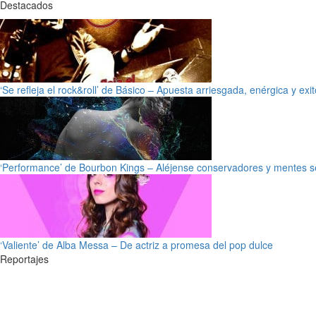
Destacados
‘Se refleja el rock&roll’ de Básico – Apuesta arriesgada, enérgica y exi
‘Performance’ de Bourbon Kings – Aléjense conservadores y mentes s
‘Valiente’ de Alba Messa – De actriz a promesa del pop dulce
Reportajes