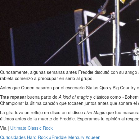
Curiosamente, algunas semanas antes Freddie discutió con su amigo
rabieta comenzó a preocupar en serio al grupo.
Antes que Queen pasaron por el escenario Status Quo y Big Country ent
Tras repasar
buena parte de
A kind of magic
y clásicos como «Bohemia
Champions” la última canción que tocasen juntos antes que sonara el
La gira tuvo un reflejo en disco en el disco
Live Magic
que fue masacrad
últimos antes de la muerte de Freddie. Esperamos tu opinión al respec
Vía |
Ultimate Classic Rock
Curiosidades
Hard Rock
#Freddie-Mercury
#queen