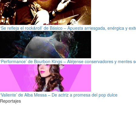
‘Se refleja el rock&roll’ de Básico – Apuesta arriesgada, enérgica y exi
‘Performance’ de Bourbon Kings – Aléjense conservadores y mentes s
‘Valiente’ de Alba Messa – De actriz a promesa del pop dulce
Reportajes