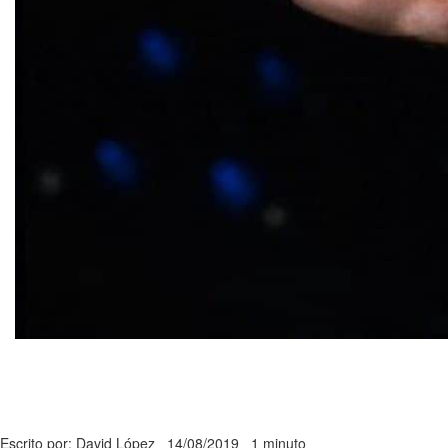
Escrito por: David López
14/08/2019
1 minuto