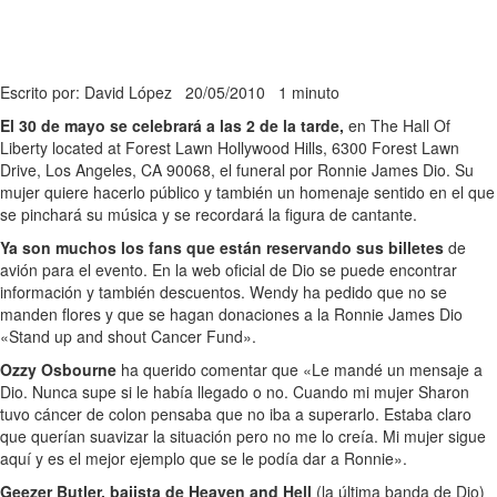
Escrito por: David López
20/05/2010
1 minuto
El 30 de mayo se celebrará a las 2 de la tarde,
en The Hall Of
Liberty located at Forest Lawn Hollywood Hills, 6300 Forest Lawn
Drive, Los Angeles, CA 90068, el funeral por Ronnie James Dio. Su
mujer quiere hacerlo público y también un homenaje sentido en el que
se pinchará su música y se recordará la figura de cantante.
Ya son muchos los fans que están reservando sus billetes
de
avión para el evento. En la web oficial de Dio se puede encontrar
información y también descuentos. Wendy ha pedido que no se
manden flores y que se hagan donaciones a la Ronnie James Dio
«Stand up and shout Cancer Fund».
Ozzy Osbourne
ha querido comentar que «Le mandé un mensaje a
Dio. Nunca supe si le había llegado o no. Cuando mi mujer Sharon
tuvo cáncer de colon pensaba que no iba a superarlo. Estaba claro
que querían suavizar la situación pero no me lo creía. Mi mujer sigue
aquí y es el mejor ejemplo que se le podía dar a Ronnie».
Geezer Butler, bajista de Heaven and Hell
(la última banda de Dio)