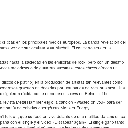
críticas en los principales medios europeos. La banda revelación del
osa voz de su vocalista Matt Mitchell. El concierto será en la
das hasta la saciedad en las emisoras de rock, pero con un desafío
 voces melódicas o de guitarras asesinas, estos chicos ofrecen un
discos de platino) en la producción de artistas tan relevantes como
poderosos grabado en decadas por una banda de rock británica. Una
 que siguieron rápidamente numerosos shows en Reino Unido.
la revista Metal Hammer eligió la canción «Wasted on you» para ser
a compañía de bebidas energéticas Monster Energy.
t follow», que se rodó en vivo delante de una multitud de fans en su
paña con el single y el video «Dissapear again». El single ganó tanto
steriormente llegó al número 1 en las listas de videojuegos.