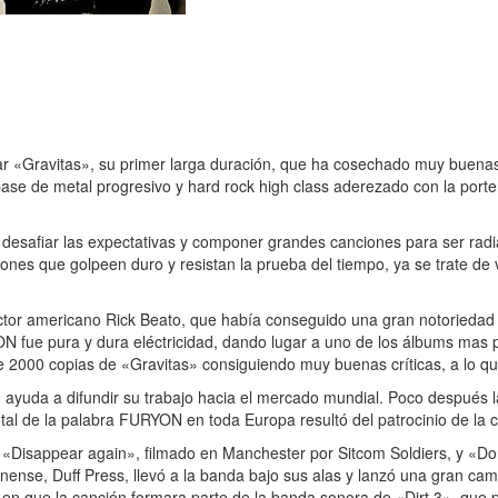
r «Gravitas», su primer larga duración, que ha cosechado muy buenas 
ase de metal progresivo y hard rock high class aderezado con la portent
esafiar las expectativas y componer grandes canciones para ser radia
iones que golpeen duro y resistan la prueba del tiempo, ya se trate de
ctor americano Rick Beato, que había conseguido una gran notoriedad (
fue pura y dura eléctricidad, dando lugar a uno de los álbums mas 
 de 2000 copias de «Gravitas» consiguiendo muy buenas críticas, a lo
 ayuda a difundir su trabajo hacia el mercado mundial. Poco después 
total de la palabra FURYON en toda Europa resultó del patrocinio de l
«Disappear again», filmado en Manchester por Sitcom Soldiers, y «Don’
inense, Duff Press, llevó a la banda bajo sus alas y lanzó una gran cam
en que la canción formara parte de la banda sonora de «Dirt 3», que po