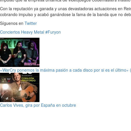
Con la reputación ya ganada y unas devastadoras actuaciones en Rei
cobrando impulso y acabó ganándose la fama de la banda que no debe
Síguenos en
Twitter
Conciertos
Heavy Metal
#Furyon
«WarCry ponemos la máxima pasión a cada disco por si es el último» (p
Carlos Vives, gira por España en octubre