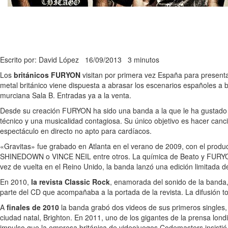
Escrito por: David López
16/09/2013
3 minutos
Los
británicos FURYON
visitan por primera vez España para presenta
metal británico viene dispuesta a abrasar los escenarios españoles a b
murciana Sala B. Entradas ya a la venta.
Desde su creación FURYON ha sido una banda a la que le ha gustado d
técnico y una musicalidad contagiosa. Su único objetivo es hacer canc
espectáculo en directo no apto para cardíacos.
«Gravitas» fue grabado en Atlanta en el verano de 2009, con el produ
SHINEDOWN o VINCE NEIL entre otros. La química de Beato y FURYON 
vez de vuelta en el Reino Unido, la banda lanzó una edición limitada
En 2010,
la revista Classic Rock
, enamorada del sonido de la banda,
parte del CD que acompañaba a la portada de la revista. La difusión 
A
finales de 2010
la banda grabó dos videos de sus primeros singles, 
ciudad natal, Brighton. En 2011, uno de los gigantes de la prensa lond
impulso que la empresa británica de videojuegos Codemasters insistió 