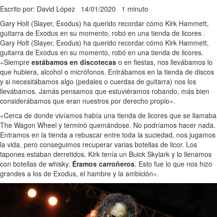
Escrito por: David López
14/01/2020
1 minuto
Gary Holt (Slayer, Exodus) ha querido recordar cómo Kirk Hammett,
guitarra de Exodus en su momento, robó en una tienda de licores .
Gary Holt (Slayer, Exodus) ha querido recordar cómo Kirk Hammett,
guitarra de Exodus en su momento, robó en una tienda de licores.
«Siempre
estábamos en discotecas
o en fiestas, nos llevábamos lo
que hubiera, alcohol o micrófonos. Entrábamos en la tienda de discos
y si necesitábamos algo (pedales o cuerdas de guitarra) nos los
llevábamos. Jamás pensamos que estuviéramos robando, más bien
considerábamos que eran nuestros por derecho propio».
«Cerca de donde vivíamos había una tienda de licores que se llamaba
The Wagon Wheel y terminó quemándose. No podríamos hacer nada.
Entramos en la tienda a rebuscar entre toda la suciedad, nos jugamos
la vida, pero conseguimos recuperar varias botellas de licor. Los
tapones estaban derretidos. Kirk tenía un Buick Skylark y lo llenamos
con botellas de whisky.
Éramos carroñeros
. Esto fue lo que nos hizo
grandes a los de Exodus, el hambre y la ambición».