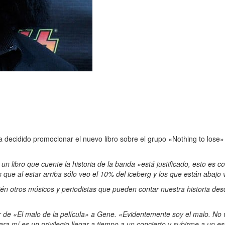
ha decidido promocionar el nuevo libro sobre el grupo «Nothing to l
 un libro que cuente la historia de la banda «está justificado, esto es
s que al estar arriba sólo veo el 10% del iceberg y los que están abajo
n otros músicos y periodistas que pueden contar nuestra historia desde
 de «El malo de la película» a Gene. «Evidentemente soy el malo. No v
a mí es un privilegio llegar a tiempo a un concierto y subirme a un e