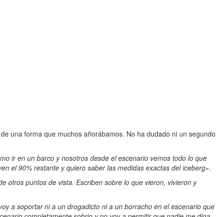
ose» de una forma que muchos añorábamos. No ha dudado ni un segundo
 como ir en un barco y nosotros desde el escenario vemos todo lo que
 ven el 90% restante y quiero saber las medidas exactas del iceberg».
 otros puntos de vista. Escriben sobre lo que vieron, vivieron y
oy a soportar ni a un drogadicto ni a un borracho en el escenario que
scenario completamente sobrio y no voy a permitir que nadie me diga