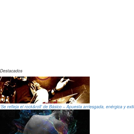
Destacados
‘Se refleja el rock&roll’ de Básico – Apuesta arriesgada, enérgica y exi