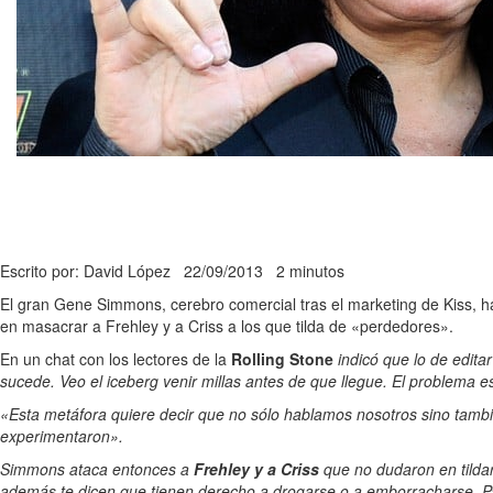
Escrito por: David López
22/09/2013
2 minutos
El gran Gene Simmons, cerebro comercial tras el marketing de Kiss, 
en masacrar a Frehley y a Criss a los que tilda de «perdedores».
En un chat con los lectores de la
Rolling Stone
indicó que lo de editar
sucede. Veo el iceberg venir millas antes de que llegue. El problema e
«Esta metáfora quiere decir que no sólo hablamos nosotros sino tambié
experimentaron».
Simmons ataca entonces a
Frehley y a Criss
que no dudaron en tildar
además te dicen que tienen derecho a drogarse o a emborracharse. Par