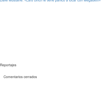
Dave Mustaine: «Lars Ulrich le tiene pánico a tocar con Megadeth»
Reportajes
Comentarios cerrados