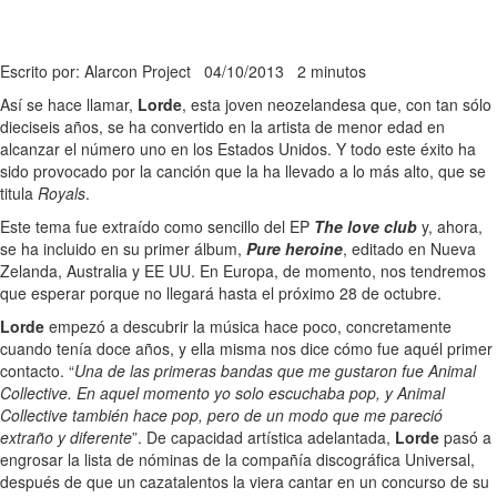
Escrito por: Alarcon Project
04/10/2013
2 minutos
Así se hace llamar,
Lorde
, esta joven neozelandesa que, con tan sólo
dieciseis años, se ha convertido en la artista de menor edad en
alcanzar el número uno en los Estados Unidos. Y todo este éxito ha
sido provocado por la canción que la ha llevado a lo más alto, que se
titula
Royals
.
Este tema fue extraído como sencillo del EP
The love club
y, ahora,
se ha incluido en su primer álbum,
Pure heroine
, editado en Nueva
Zelanda, Australia y EE UU. En Europa, de momento, nos tendremos
que esperar porque no llegará hasta el próximo 28 de octubre.
Lorde
empezó a descubrir la música hace poco, concretamente
cuando tenía doce años, y ella misma nos dice cómo fue aquél primer
contacto. “
Una de las primeras bandas que me gustaron fue Animal
Collective. En aquel momento yo solo escuchaba pop, y Animal
Collective también hace pop, pero de un modo que me pareció
extraño y diferente
”. De capacidad artística adelantada,
Lorde
pasó a
engrosar la lista de nóminas de la compañía discográfica Universal,
después de que un cazatalentos la viera cantar en un concurso de su