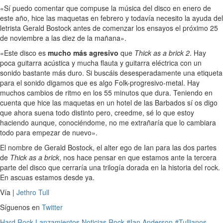
«Sí puedo comentar que compuse la música del disco en enero de
este año, hice las maquetas en febrero y todavía necesito la ayuda del
letrista Gerald Bostock antes de comenzar los ensayos el próximo 25
de noviembre a las diez de la mañana».
«Este disco es
mucho más agresivo
que
Thick as a brick 2
. Hay
poca guitarra acústica y mucha flauta y guitarra eléctrica con un
sonido bastante más duro. Si buscáis desesperadamente una etiqueta
para el sonido digamos que es algo Folk-progresivo-metal. Hay
muchos cambios de ritmo en los 55 minutos que dura. Teniendo en
cuenta que hice las maquetas en un hotel de las Barbados sí os digo
que ahora suena todo distinto pero, creedme, sé lo que estoy
haciendo aunque, conociéndome, no me extrañaría que lo cambiara
todo para empezar de nuevo».
El nombre de Gerald Bostock, el alter ego de Ian para las dos partes
de
Thick as a brick
, nos hace pensar en que estamos ante la tercera
parte del disco que cerraría una trilogía dorada en la historia del rock.
En ascuas estamos desde ya.
Vía |
Jethro Tull
Síguenos en
Twitter
Hard Rock
Lanzamientos
Noticias
Rock
#Ian Anderson
#Tullianos