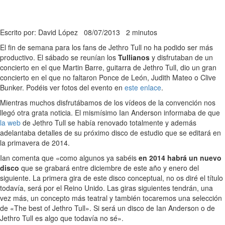
Escrito por: David López
08/07/2013
2 minutos
El fin de semana para los fans de Jethro Tull no ha podido ser más
productivo. El sábado se reunían los
Tullianos
y disfrutaban de un
concierto en el que Martin Barre, guitarra de Jethro Tull, dio un gran
concierto en el que no faltaron Ponce de León, Judith Mateo o Clive
Bunker. Podéis ver fotos del evento en
este enlace
.
Mientras muchos disfrutábamos de los vídeos de la convención nos
llegó otra grata noticia. El mismísimo Ian Anderson informaba de que
la web
de Jethro Tull se había renovado totalmente y además
adelantaba detalles de su próximo disco de estudio que se editará en
la primavera de 2014.
Ian comenta que «como algunos ya sabéis
en 2014 habrá un nuevo
disco
que se grabará entre diciembre de este año y enero del
siguiente. La primera gira de este disco conceptual, no os diré el título
todavía, será por el Reino Unido. Las giras siguientes tendrán, una
vez más, un concepto más teatral y también tocaremos una selección
de «The best of Jethro Tull». Si será un disco de Ian Anderson o de
Jethro Tull es algo que todavía no sé».