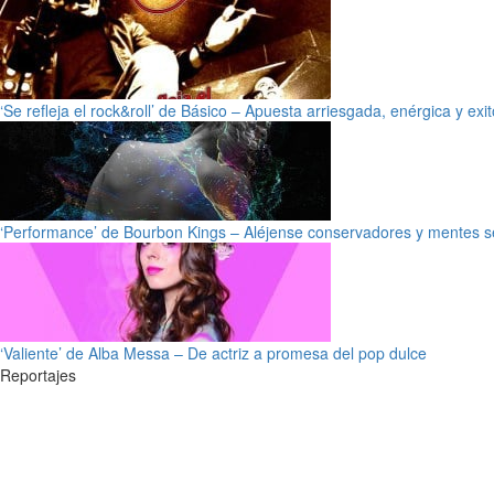
‘Se refleja el rock&roll’ de Básico – Apuesta arriesgada, enérgica y exi
‘Performance’ de Bourbon Kings – Aléjense conservadores y mentes s
‘Valiente’ de Alba Messa – De actriz a promesa del pop dulce
Reportajes