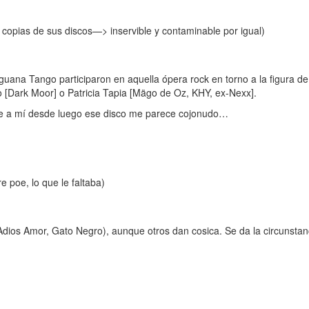
 copias de sus discos—> inservible y contaminable por igual)
guana Tango participaron en aquella ópera rock en torno a la figura d
o [Dark Moor] o Patricia Tapia [Mägo de Oz, KHY, ex-Nexx].
ue a mí desde luego ese disco me parece cojonudo…
 poe, lo que le faltaba)
os Amor, Gato Negro), aunque otros dan cosica. Se da la circunstanc