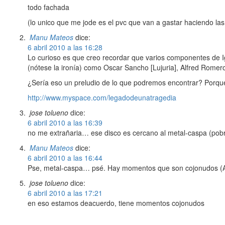
todo fachada
(lo unico que me jode es el pvc que van a gastar haciendo las
Manu Mateos
dice:
6 abril 2010 a las 16:28
Lo curioso es que creo recordar que varios componentes de I
(nótese la ironía) como Oscar Sancho [Lujuria], Alfred Romer
¿Sería eso un preludio de lo que podremos encontrar? Porq
http://www.myspace.com/legadodeunatragedia
jose tolueno
dice:
6 abril 2010 a las 16:39
no me extrañaria… ese disco es cercano al metal-caspa (pobre
Manu Mateos
dice:
6 abril 2010 a las 16:44
Pse, metal-caspa… psé. Hay momentos que son cojonudos (Adi
jose tolueno
dice:
6 abril 2010 a las 17:21
en eso estamos deacuerdo, tiene momentos cojonudos