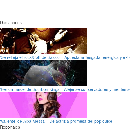
Destacados
‘Se refleja el rock&roll’ de Básico – Apuesta arriesgada, enérgica y exi
‘Performance’ de Bourbon Kings – Aléjense conservadores y mentes s
‘Valiente’ de Alba Messa – De actriz a promesa del pop dulce
Reportajes