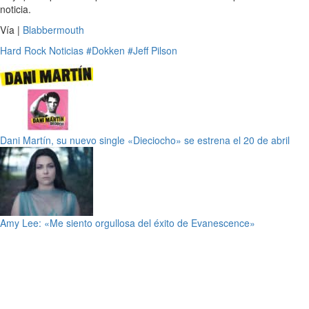
noticia.
Vía |
Blabbermouth
Hard Rock
Noticias
#Dokken
#Jeff Pilson
Dani Martín, su nuevo single «Dieciocho» se estrena el 20 de abril
Amy Lee: «Me siento orgullosa del éxito de Evanescence»