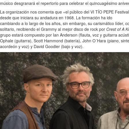
músico desgranará el repertorio para celebrar el quincuagésimo aniver
La organización nos comenta que «el público del VI TÍO PEPE Festival 
desde que iniciara su andadura en 1968. La formación ha ido
cambiando a lo largo de los años, sin embargo, su carismático líder, c
solitario, recibiendo el Grammy al mejor disco de rock por
Crest of A 
grupo estará compuesto por Ian Anderson (flauta, voz y guitarra acústi
Ophale (guitarra), Scott Hammond (batería), John O´Hara (piano, sinte
acordeón y voz) y David Goodier (bajo y voz).