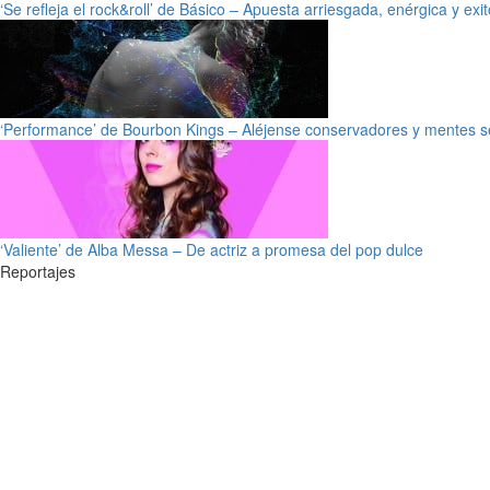
‘Se refleja el rock&roll’ de Básico – Apuesta arriesgada, enérgica y exi
‘Performance’ de Bourbon Kings – Aléjense conservadores y mentes s
‘Valiente’ de Alba Messa – De actriz a promesa del pop dulce
Reportajes