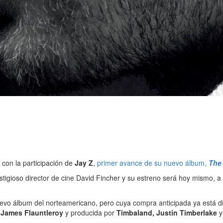
, con la participación de
Jay Z
,
primer avance de su nuevo álbum,
The
stigioso director de cine David Fincher y su estreno será hoy mismo, a 
vo álbum del norteamericano, pero cuya compra anticipada ya está dis
y
James Flauntleroy
y producida por
Timbaland, Justin Timberlake