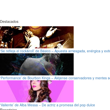
Destacados
‘Se refleja el rock&roll’ de Básico – Apuesta arriesgada, enérgica y exi
‘Performance’ de Bourbon Kings – Aléjense conservadores y mentes s
‘Valiente’ de Alba Messa – De actriz a promesa del pop dulce
Reportajes