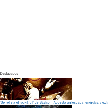
Destacados
‘Se refleja el rock&roll’ de Básico – Apuesta arriesgada, enérgica y exi