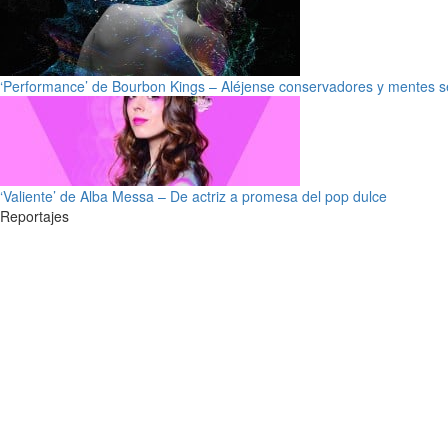
‘Performance’ de Bourbon Kings – Aléjense conservadores y mentes s
‘Valiente’ de Alba Messa – De actriz a promesa del pop dulce
Reportajes