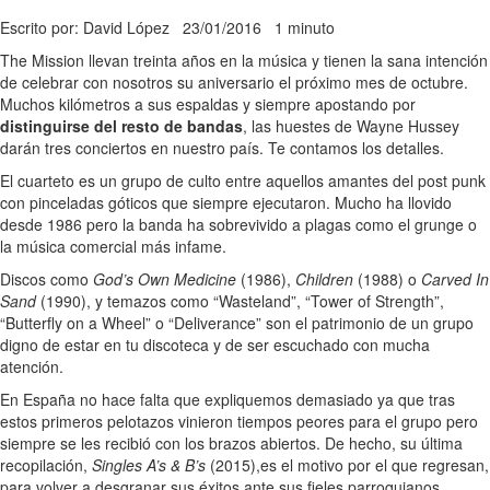
Escrito por: David López
23/01/2016
1 minuto
The Mission llevan treinta años en la música y tienen la sana intención
de celebrar con nosotros su aniversario el próximo mes de octubre.
Muchos kilómetros a sus espaldas y siempre apostando por
distinguirse del resto de bandas
, las huestes de Wayne Hussey
darán tres conciertos en nuestro país. Te contamos los detalles.
El cuarteto es un grupo de culto entre aquellos amantes del post punk
con pinceladas góticos que siempre ejecutaron. Mucho ha llovido
desde 1986 pero la banda ha sobrevivido a plagas como el grunge o
la música comercial más infame.
Discos como
God’s Own Medicine
(1986),
Children
(1988) o
Carved In
Sand
(1990), y temazos como “Wasteland”, “Tower of Strength”,
“Butterfly on a Wheel” o “Deliverance” son el patrimonio de un grupo
digno de estar en tu discoteca y de ser escuchado con mucha
atención.
En España no hace falta que expliquemos demasiado ya que tras
estos primeros pelotazos vinieron tiempos peores para el grupo pero
siempre se les recibió con los brazos abiertos. De hecho, su última
recopilación,
Singles A’s & B’s
(2015),es el motivo por el que regresan,
para volver a desgranar sus éxitos ante sus fieles parroquianos.