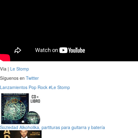
Vía |
Le Stomp
Síguenos en
Twitter
Lanzamientos
Pop
Rock
#Le Stomp
Soziedad Alkoholika, partituras para guitarra y batería