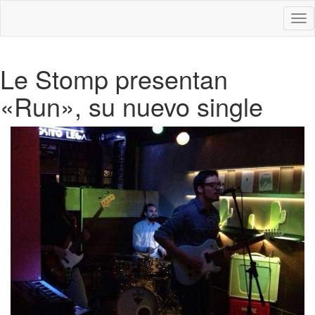
Des
nav
Le Stomp presentan
«Run», su nuevo single