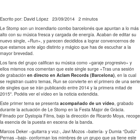
Escrito por: David López
23/09/2014
2 minutos
Le Stomp son un incendiario combo barcelonés que apuntan a lo más
alto con su música fresca y cargada de energía. Acaban de editar su
nuevo single, «Run», y parecen decididos a lograr convencernos de
que estamos ante algo distinto y mágico que has de escuchar a la
mayor brevedad.
Los fans del grupo califican su música como «garaje progresivo» y
ellos mismos nos comentan que este single surge «Tras una sesión
de grabación
en directo en Aclam Records (Barcelona)
, en la cual
se registran cuatro temas, Run se convierte en el primero de una serie
de singles que se irán publicando entre 2014 y la primera mitad de
2015″. Podéis ver el vídeo en la noticia extendida.
Este primer tema se presenta
acompañado de un vídeo
, grabado
durante la actuación de Le Stomp en la Festa Major de Gràcia.
Filmado por Dystopia Films, bajo la dirección de Ricardo Moya, recoge
la esencia de la puesta en escena de la banda.
Marcos Deker –guitarra y voz-, Javi Mozos –batería- y Dumia “Dudú”
Pernas –bajo- conforman los mimbres de un grupo que ya tiene este