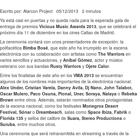
Escrito por: Alarcon Project
05/12/2013
2 minutos
Ya está casi en puertas y no queda nada para la esperada gala de
entrega de premios
Vicious Music Awards 2013
, que se celebrará el
próximo día 11 de diciembre en los cines Callao de Madrid.
La ceremonia contará con unos presentadores de excepción: la
polifacética
Bimba Bosé
, que este año ha irrumpido en la escena
electrónica con su colaboración con artistas como
The Warriors
en
varios sencillos y actuaciones, y
Aníbal Gómez
, actor y músico
veterano con sus bandas
Rusty Warriors
y
Ojete Calor
.
Entre los finalistas de este año en los
VMA 2013
se encuentran
algunos de los nombres más importantes de la electrónica nacional:
Alex Under, Cristian Varela, Danny Avila, Dj Nano, John Talabot,
Oscar Mulero, Paco Osuna, Pional, Uner, Soraya, Nalaya
o
Rebeka
Brown
entre otros. Además, estarán nominados otros protagonistas
de la escena nacional, como los festivales
Monegros Desert
Festival, Sónar
o
Dreambeach
, salas como
Space Ibiza, Fabrik
o
Florida 135
y sellos del calibre de
Suara, Stereo Productions
o
Suruba
, entre muchos otros.
Una ceremonia que será retransmitida en streaming a través de la