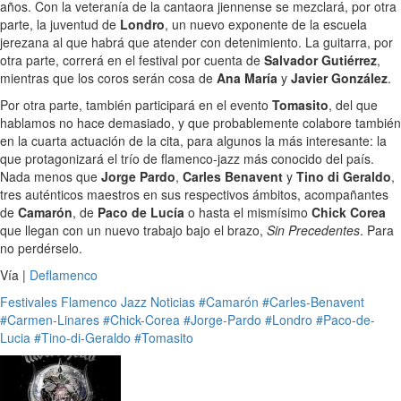
años. Con la veteranía de la cantaora jiennense se mezclará, por otra
parte, la juventud de
Londro
, un nuevo exponente de la escuela
jerezana al que habrá que atender con detenimiento. La guitarra, por
otra parte, correrá en el festival por cuenta de
Salvador Gutiérrez
,
mientras que los coros serán cosa de
Ana María
y
Javier González
.
Por otra parte, también participará en el evento
Tomasito
, del que
hablamos no hace demasiado, y que probablemente colabore también
en la cuarta actuación de la cita, para algunos la más interesante: la
que protagonizará el trío de flamenco-jazz más conocido del país.
Nada menos que
Jorge Pardo
,
Carles Benavent
y
Tino di Geraldo
,
tres auténticos maestros en sus respectivos ámbitos, acompañantes
de
Camarón
, de
Paco de Lucía
o hasta el mismísimo
Chick Corea
que llegan con un nuevo trabajo bajo el brazo,
Sin Precedentes
. Para
no perdérselo.
Vía |
Deflamenco
Festivales
Flamenco
Jazz
Noticias
#Camarón
#Carles-Benavent
#Carmen-Linares
#Chick-Corea
#Jorge-Pardo
#Londro
#Paco-de-
Lucia
#Tino-di-Geraldo
#Tomasito