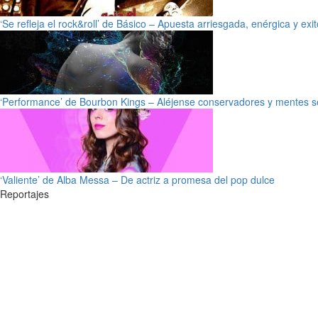
‘Se refleja el rock&roll’ de Básico – Apuesta arriesgada, enérgica y exi
‘Performance’ de Bourbon Kings – Aléjense conservadores y mentes s
‘Valiente’ de Alba Messa – De actriz a promesa del pop dulce
Reportajes