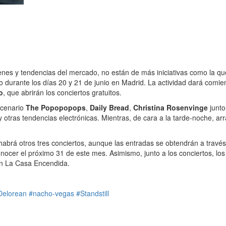
venes y tendencias del mercado, no están de más iniciativas como la 
go durante los días 20 y 21 de junio en Madrid. La actividad dará comi
o
, que abrirán los conciertos gratuitos.
scenario
The Popopopops
,
Daily Bread
,
Christina Rosenvinge
junt
 y otras tendencias electrónicas. Mientras, de cara a la tarde-noche, a
abrá otros tres conciertos, aunque las entradas se obtendrán a través
ocer el próximo 31 de este mes. Asimismo, junto a los conciertos, los 
en La Casa Encendida.
Delorean
#nacho-vegas
#Standstill