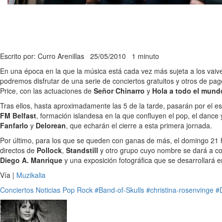
Escrito por: Curro Arenillas
25/05/2010
1 minuto
En una época en la que la música está cada vez más sujeta a los vai
podremos disfrutar de una serie de conciertos gratuitos y otros de pa
Price, con las actuaciones de
Señor Chinarro
y
Hola a todo el mund
Tras ellos, hasta aproximadamente las 5 de la tarde, pasarán por el e
FM Belfast
, formación islandesa en la que confluyen el pop, el dance
Fanfarlo
y
Delorean
, que echarán el cierre a esta primera jornada.
Por último, para los que se queden con ganas de más, el domingo 21 h
directos de
Pollock
,
Standstill
y otro grupo cuyo nombre se dará a con
Diego A. Manrique
y una exposición fotográfica que se desarrollará 
Vía |
Muzikalia
Conciertos
Noticias
Pop
Rock
#Band-of-Skulls
#christina-rosenvinge
#