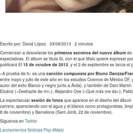
Escrito por: David López
03/09/2013
2 minutos
Comienzan a desvelarse los
primeros secretos del nuevo álbum
de 
expectativas. El álbum se titula Sí, con el que Malú quiere expresar po
publicará El
15 de octubre de 2013
, y el 2 de septiembre se lanza el 
«A prueba de ti» es una
canción compuesta por Bruno Danzza/Fra
entre mayo y julio de este año en los estudios Cosmos de México DF, 
autor del éxito Blanco y negro junto a Ávila), y también de Dani Mart
Etxániz («Deshazte de mí»); Alejandro Ove («Qué más me da»); Pablo
La espectacular
sesión de fotos
que aparece en el diseño del álbum 
carrera, apareciendo con el agua y el blanco como protagonistas, limpi
8 de noviembre) y Barcelona (Sant Jordi, 22 de noviembre).
Síguenos en
Twitter
Lanzamientos
Noticias
Pop
#Malú