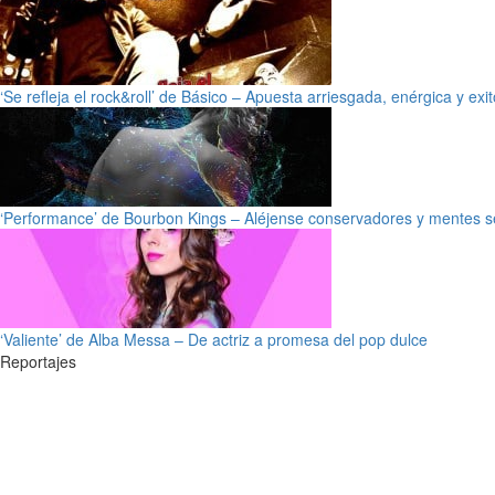
‘Se refleja el rock&roll’ de Básico – Apuesta arriesgada, enérgica y exi
‘Performance’ de Bourbon Kings – Aléjense conservadores y mentes s
‘Valiente’ de Alba Messa – De actriz a promesa del pop dulce
Reportajes