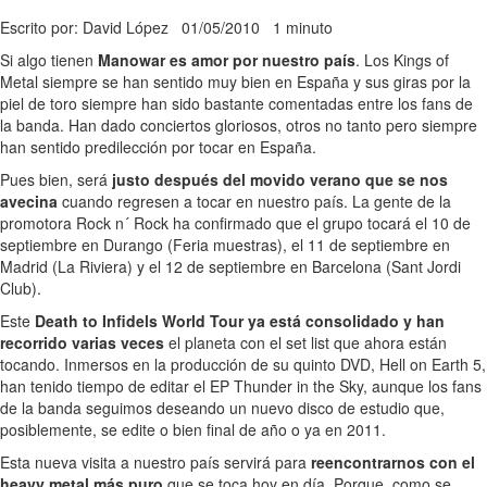
Escrito por: David López
01/05/2010
1 minuto
Si algo tienen
Manowar es amor por nuestro país
. Los Kings of
Metal siempre se han sentido muy bien en España y sus giras por la
piel de toro siempre han sido bastante comentadas entre los fans de
la banda. Han dado conciertos gloriosos, otros no tanto pero siempre
han sentido predilección por tocar en España.
Pues bien, será
justo después del movido verano que se nos
avecina
cuando regresen a tocar en nuestro país. La gente de la
promotora Rock n´ Rock ha confirmado que el grupo tocará el 10 de
septiembre en Durango (Feria muestras), el 11 de septiembre en
Madrid (La Riviera) y el 12 de septiembre en Barcelona (Sant Jordi
Club).
Este
Death to Infidels World Tour ya está consolidado y han
recorrido varias veces
el planeta con el set list que ahora están
tocando. Inmersos en la producción de su quinto DVD, Hell on Earth 5,
han tenido tiempo de editar el EP Thunder in the Sky, aunque los fans
de la banda seguimos deseando un nuevo disco de estudio que,
posiblemente, se edite o bien final de año o ya en 2011.
Esta nueva visita a nuestro país servirá para
reencontrarnos con el
heavy metal más puro
que se toca hoy en día. Porque, como se