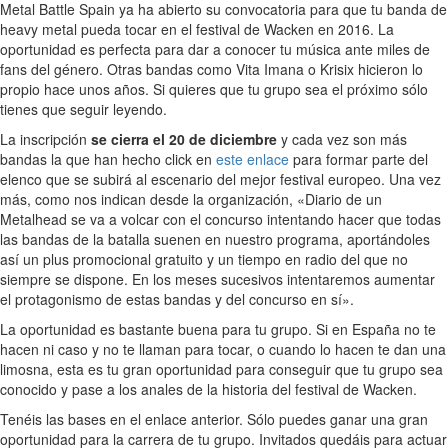
Metal Battle Spain ya ha abierto su convocatoria para que tu banda de
heavy metal pueda tocar en el festival de Wacken en 2016. La
oportunidad es perfecta para dar a conocer tu música ante miles de
fans del género. Otras bandas como Vita Imana o Krisix hicieron lo
propio hace unos años. Si quieres que tu grupo sea el próximo sólo
tienes que seguir leyendo.
La inscripción
se cierra el 20 de diciembre
y cada vez son más
bandas la que han hecho click en
este enlace
para formar parte del
elenco que se subirá al escenario del mejor festival europeo. Una vez
más, como nos indican desde la organización, «Diario de un
Metalhead se va a volcar con el concurso intentando hacer que todas
las bandas de la batalla suenen en nuestro programa, aportándoles
así un plus promocional gratuito y un tiempo en radio del que no
siempre se dispone. En los meses sucesivos intentaremos aumentar
el protagonismo de estas bandas y del concurso en sí».
La oportunidad es bastante buena para tu grupo. Si en España no te
hacen ni caso y no te llaman para tocar, o cuando lo hacen te dan una
limosna, esta es tu gran oportunidad para conseguir que tu grupo sea
conocido y pase a los anales de la historia del festival de Wacken.
Tenéis las bases en el enlace anterior. Sólo puedes ganar una gran
oportunidad para la carrera de tu grupo. Invitados quedáis para actuar