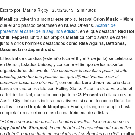
Escrito por: Marina Rigby
25/02/2013
2 minutos
Metallica
volverán a montar este año su festival
Orion Music + More
,
que el año pasado debutasen en Nueva Orleans.
Acaban de
presentar el cartel de la segunda edición
, en el que destacan
Red Hot
Chilli Peppers
junto a los propios
Metallica
como aveza de cartel,
junto a otros nombres destacados
como Rise Agains, Deftones,
Bassnectar
o
Japandroids
.
El festival de dos días (este año toca el 8 y el 9 de junio) se celebrará
en Detroit, Estados Unidos, y consume el tiempo de los rockeros,
organizadores del evento. “
No sabíamos lo que iba a pasar [el año
pasado], pero fue una pasada, así que dijimos ‘vamos a ver si
podemos hacer eso otra vez’
”, comentaba
Lars Ulrich
, batería de a
banda en una entrevista con Rolling Stone. Y así ha sido. Este año el
cartel del festival, que producen junto a
C3 Presents
(Lollapalooza o
Austin City Limits) es incluso más diverso si cabe, tocando diferentes
estilos. Desde
Dropkick Murphys
a
Foals
, el rango se amplía hasta
completar un cartel con más de una treintena de artistas.
“H
icimos una lista de nuestras bandas favoritas, incluso llamamos a
Iggy (and the Stooges)
, lo que habría sido especialmente llamativo
en Detroit, pero ya tenía un concierto en Los Ángeles ese día
”, explica