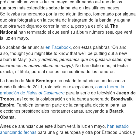
próximo álbum verá la luz en mayo, confirmando así uno de los
rumores más extendidos sobre la banda en los últimos meses.
Se llevaba rumoreando por la red algún tiempo, fomentado por alguna
que otra fotografía en la cuenta de Instagram de la banda, y alguna
que otra web dejando correr la noticia, pero ya es oficial.
The
National
han terminado el que será su álbum número seis, que verá
la luz en mayo.
Lo acaban de anunciar
en Facebook
, con estas palabras “Oh and
also, thought you might like to know that we’ll be putting out a new
album in May” (
Oh, y además, pensamos que os gustaría saber que
sacaremos un nuevo álbum en mayo)
. No han dicho más, ni fecha
exacta, ni título, pero al menos han confirmado los rumores.
La banda de
Matt Berninger
ha estado tomándose un descanso
desde finales de 2011, roto sólo en excepciones,
como fueron la
grabación de
Rains of Castamere
para la serie de televisión
Juego de
Tronos
, así como la colaboración en la banda sonora de
Broadwalk
Empire
. También tomaron parte de la campaña electoral para las
elecciones presidenciales norteamericanas, apoyando a
Barack
Obama
.
Antes de anunciar que este álbum verá la luz en mayo,
han estado
anunciando fechas
para una gira europea y otra por Estados Unidos y