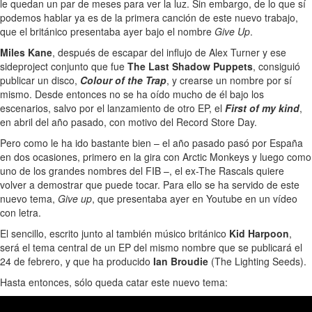
le quedan un par de meses para ver la luz. Sin embargo, de lo que sí
podemos hablar ya es de la primera canción de este nuevo trabajo,
que el británico presentaba ayer bajo el nombre
Give Up
.
Miles Kane
, después de escapar del influjo de Alex Turner y ese
sideproject conjunto que fue
The Last Shadow Puppets
, consiguió
publicar un disco,
Colour of the Trap
, y crearse un nombre por sí
mismo. Desde entonces no se ha oído mucho de él bajo los
escenarios, salvo por el lanzamiento de otro EP, el
First of my kind
,
en abril del año pasado, con motivo del Record Store Day.
Pero como le ha ido bastante bien – el año pasado pasó por España
en dos ocasiones, primero en la gira con Arctic Monkeys y luego como
uno de los grandes nombres del FIB –, el ex-The Rascals quiere
volver a demostrar que puede tocar. Para ello se ha servido de este
nuevo tema,
Give up
, que presentaba ayer en Youtube en un vídeo
con letra.
El sencillo, escrito junto al también músico británico
Kid Harpoon
,
será el tema central de un EP del mismo nombre que se publicará el
24 de febrero, y que ha producido
Ian Broudie
(The Lighting Seeds).
Hasta entonces, sólo queda catar este nuevo tema: