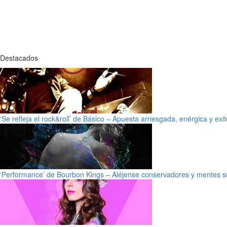
Destacados
‘Se refleja el rock&roll’ de Básico – Apuesta arriesgada, enérgica y exi
‘Performance’ de Bourbon Kings – Aléjense conservadores y mentes s