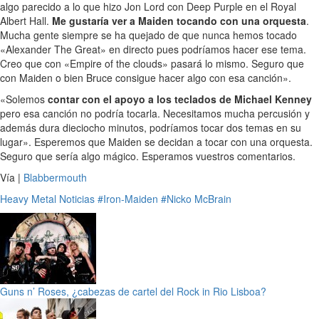
algo parecido a lo que hizo Jon Lord con Deep Purple en el Royal
Albert Hall.
Me gustaría ver a Maiden tocando con una orquesta
.
Mucha gente siempre se ha quejado de que nunca hemos tocado
«Alexander The Great» en directo pues podríamos hacer ese tema.
Creo que con «Empire of the clouds» pasará lo mismo. Seguro que
con Maiden o bien Bruce consigue hacer algo con esa canción».
«Solemos
contar con el apoyo a los teclados de Michael Kenney
pero esa canción no podría tocarla. Necesitamos mucha percusión y
además dura dieciocho minutos, podríamos tocar dos temas en su
lugar». Esperemos que Maiden se decidan a tocar con una orquesta.
Seguro que sería algo mágico. Esperamos vuestros comentarios.
Vía |
Blabbermouth
Heavy Metal
Noticias
#Iron-Maiden
#Nicko McBrain
Guns n’ Roses, ¿cabezas de cartel del Rock in Rio Lisboa?