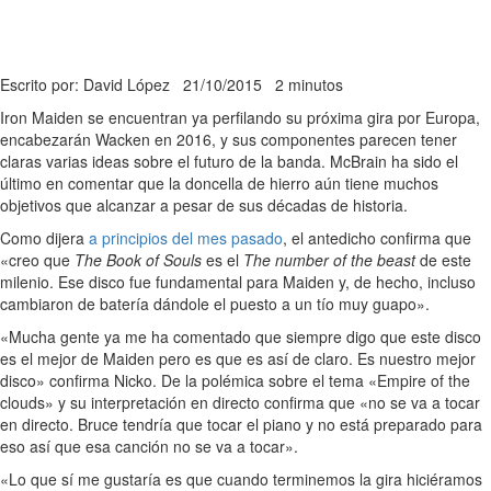
Escrito por: David López
21/10/2015
2 minutos
Iron Maiden se encuentran ya perfilando su próxima gira por Europa,
encabezarán Wacken en 2016, y sus componentes parecen tener
claras varias ideas sobre el futuro de la banda. McBrain ha sido el
último en comentar que la doncella de hierro aún tiene muchos
objetivos que alcanzar a pesar de sus décadas de historia.
Como dijera
a principios del mes pasado
, el antedicho confirma que
«creo que
The Book of Souls
es el
The number of the beast
de este
milenio. Ese disco fue fundamental para Maiden y, de hecho, incluso
cambiaron de batería dándole el puesto a un tío muy guapo».
«Mucha gente ya me ha comentado que siempre digo que este disco
es el mejor de Maiden pero es que es así de claro. Es nuestro mejor
disco» confirma Nicko. De la polémica sobre el tema «Empire of the
clouds» y su interpretación en directo confirma que «no se va a tocar
en directo. Bruce tendría que tocar el piano y no está preparado para
eso así que esa canción no se va a tocar».
«Lo que sí me gustaría es que cuando terminemos la gira hiciéramos