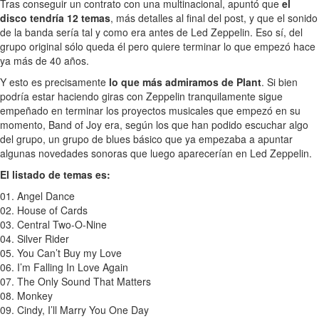
Tras conseguir un contrato con una multinacional, apuntó que
el
disco tendría 12 temas
, más detalles al final del post, y que el sonido
de la banda sería tal y como era antes de Led Zeppelin. Eso sí, del
grupo original sólo queda él pero quiere terminar lo que empezó hace
ya más de 40 años.
Y esto es precisamente
lo que más admiramos de Plant
. Si bien
podría estar haciendo giras con Zeppelin tranquilamente sigue
empeñado en terminar los proyectos musicales que empezó en su
momento, Band of Joy era, según los que han podido escuchar algo
del grupo, un grupo de blues básico que ya empezaba a apuntar
algunas novedades sonoras que luego aparecerían en Led Zeppelin.
El listado de temas es:
01. Angel Dance
02. House of Cards
03. Central Two-O-Nine
04. Silver Rider
05. You Can’t Buy my Love
06. I’m Falling In Love Again
07. The Only Sound That Matters
08. Monkey
09. Cindy, I’ll Marry You One Day