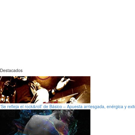
Destacados
‘Se refleja el rock&roll’ de Básico – Apuesta arriesgada, enérgica y exi