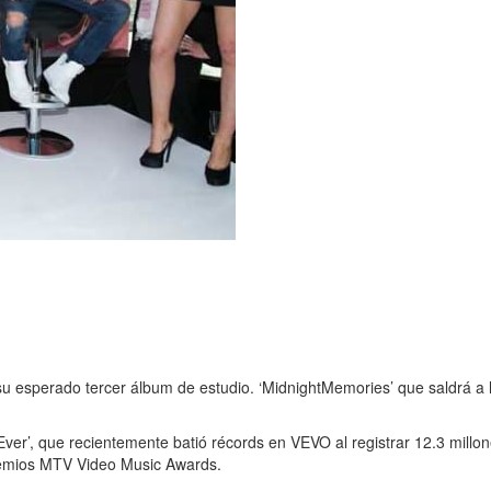
e su esperado tercer álbum de estudio. ‘MidnightMemories’ que saldrá a
Ever’, que recientemente batió récords en VEVO al registrar 12.3 millo
remios MTV Video Music Awards.