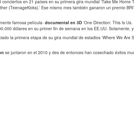
 conciertos en 21 países en su primera gira mundial ‘Take Me Home To
nother (TeenageKicks).’ Ese mismo mes también ganaron un premio BRIT
lmente famosa película-
documental en 3D
‘One Direction: This Is Us.
400.000 dólares en su primer fin de semana en los EE.UU. Solamente, y
iado la primera etapa de su gira mundial de estadios ‘Where We Are S
on
se juntaron en el 2010 y des de entonces han cosechado éxitos mus