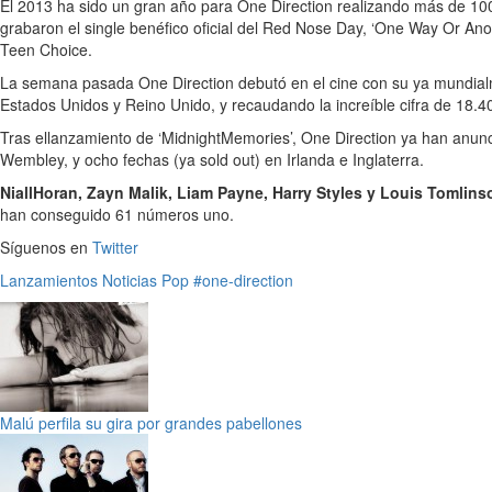
El 2013 ha sido un gran año para One Direction realizando más de 100
grabaron el single benéfico oficial del Red Nose Day, ‘One Way Or A
Teen Choice.
La semana pasada One Direction debutó en el cine con su ya mundia
Estados Unidos y Reino Unido, y recaudando la increíble cifra de 18.
Tras ellanzamiento de ‘MidnightMemories’, One Direction ya han anunc
Wembley, y ocho fechas (ya sold out) en Irlanda e Inglaterra.
NiallHoran, Zayn Malik, Liam Payne, Harry Styles y Louis Tomlins
han conseguido 61 números uno.
Síguenos en
Twitter
Lanzamientos
Noticias
Pop
#one-direction
Malú perfila su gira por grandes pabellones