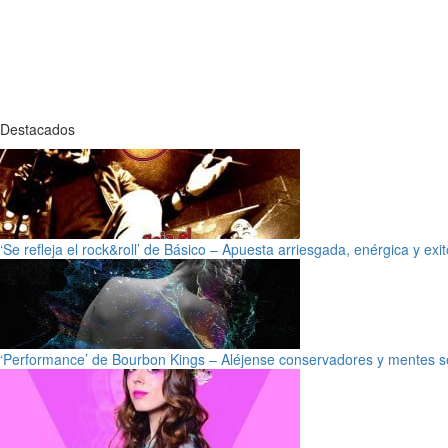
Destacados
‘Se refleja el rock&roll’ de Básico – Apuesta arriesgada, enérgica y exi
‘Performance’ de Bourbon Kings – Aléjense conservadores y mentes s