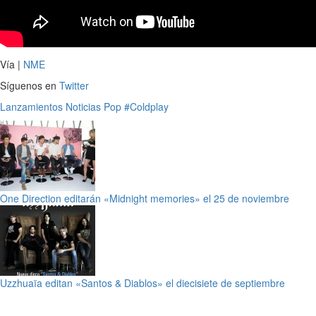
Vía |
NME
Síguenos en
Twitter
Lanzamientos
Noticias
Pop
#Coldplay
One Direction editarán «Midnight memories» el 25 de noviembre
Uzzhuaïa editan «Santos & Diablos» el diecisiete de septiembre