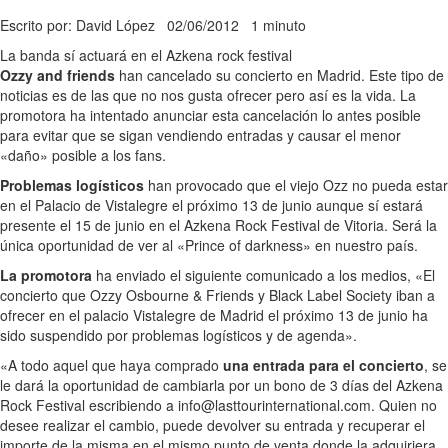
Escrito por: David López
02/06/2012
1 minuto
La banda sí actuará en el Azkena rock festival
Ozzy and friends
han cancelado su concierto en Madrid. Este tipo de
noticias es de las que no nos gusta ofrecer pero así es la vida. La
promotora ha intentado anunciar esta cancelación lo antes posible
para evitar que se sigan vendiendo entradas y causar el menor
«daño» posible a los fans.
Problemas logísticos
han provocado que el viejo Ozz no pueda estar
en el Palacio de Vistalegre el próximo 13 de junio aunque sí estará
presente el 15 de junio en el Azkena Rock Festival de Vitoria. Será la
única oportunidad de ver al «Prince of darkness» en nuestro país.
La promotora
ha enviado el siguiente comunicado a los medios, «El
concierto que Ozzy Osbourne & Friends y Black Label Society iban a
ofrecer en el palacio Vistalegre de Madrid el próximo 13 de junio ha
sido suspendido por problemas logísticos y de agenda».
«A todo aquel que haya comprado
una entrada para el concierto
, se
le dará la oportunidad de cambiarla por un bono de 3 días del Azkena
Rock Festival escribiendo a info@lasttourinternational.com. Quien no
desee realizar el cambio, puede devolver su entrada y recuperar el
importe de la misma en el mismo punto de venta donde la adquiriera.