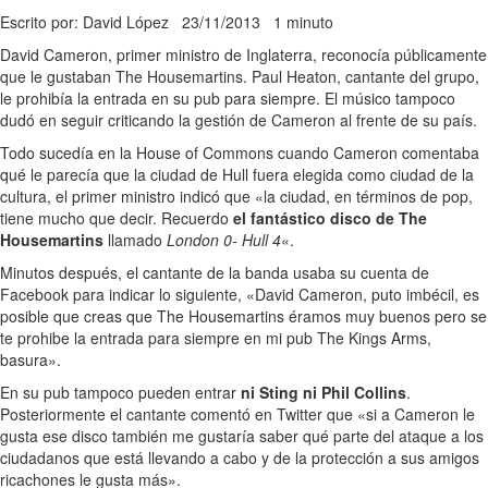
Escrito por: David López
23/11/2013
1 minuto
David Cameron, primer ministro de Inglaterra, reconocía públicamente
que le gustaban The Housemartins. Paul Heaton, cantante del grupo,
le prohibía la entrada en su pub para siempre. El músico tampoco
dudó en seguir criticando la gestión de Cameron al frente de su país.
Todo sucedía en la House of Commons cuando Cameron comentaba
qué le parecía que la ciudad de Hull fuera elegida como ciudad de la
cultura, el primer ministro indicó que «la ciudad, en términos de pop,
tiene mucho que decir. Recuerdo
el fantástico disco de The
Housemartins
llamado
London 0- Hull 4
«.
Minutos después, el cantante de la banda usaba su cuenta de
Facebook para indicar lo siguiente, «David Cameron, puto imbécil, es
posible que creas que The Housemartins éramos muy buenos pero se
te prohibe la entrada para siempre en mi pub The Kings Arms,
basura».
En su pub tampoco pueden entrar
ni Sting ni Phil Collins
.
Posteriormente el cantante comentó en Twitter que «si a Cameron le
gusta ese disco también me gustaría saber qué parte del ataque a los
ciudadanos que está llevando a cabo y de la protección a sus amigos
ricachones le gusta más».