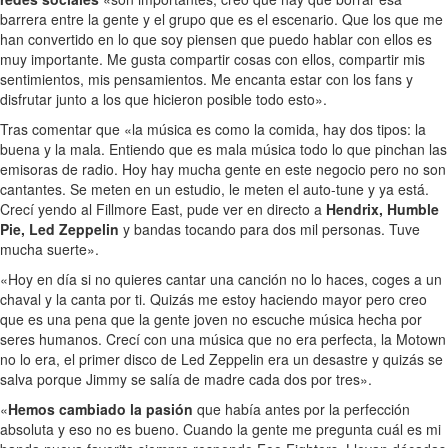
barrera entre la gente y el grupo que es el escenario. Que los que me
han convertido en lo que soy piensen que puedo hablar con ellos es
muy importante. Me gusta compartir cosas con ellos, compartir mis
sentimientos, mis pensamientos. Me encanta estar con los fans y
disfrutar junto a los que hicieron posible todo esto».
Tras comentar que «la música es como la comida, hay dos tipos: la
buena y la mala. Entiendo que es mala música todo lo que pinchan las
emisoras de radio. Hoy hay mucha gente en este negocio pero no son
cantantes. Se meten en un estudio, le meten el auto-tune y ya está.
Crecí yendo al Fillmore East, pude ver en directo a
Hendrix, Humble
Pie, Led Zeppelin
y bandas tocando para dos mil personas. Tuve
mucha suerte».
«Hoy en día si no quieres cantar una canción no lo haces, coges a un
chaval y la canta por ti. Quizás me estoy haciendo mayor pero creo
que es una pena que la gente joven no escuche música hecha por
seres humanos. Crecí con una música que no era perfecta, la Motown
no lo era, el primer disco de Led Zeppelin era un desastre y quizás se
salva porque Jimmy se salía de madre cada dos por tres».
«
Hemos cambiado la pasión
que había antes por la perfección
absoluta y eso no es bueno. Cuando la gente me pregunta cuál es mi