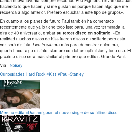
banda nueva favorita siempre respondo Foo Fighters. Llevan décadas
haciendo lo que hacen y si me gustan es porque hacen algo que me
recuerda a algo anterior. Prefiero escuchar a este tipo de grupos».
En cuanto a los planes de futuro Paul también ha comentado
recientemente que ya lo tiene todo listo para, una vez terminada la
gira de 40 aniversario, grabar
su tercer disco en solitario
. «En
realidad muchos discos de Kiss fueron discos en solitario pero esta
vez será distinta.
Live to win
era más para demostrar quién era,
quería hacer algo distinto, siempre con letras optimistas y todo eso. El
próximo disco será más similar al primero que edité». Grande Paul.
Vía |
Noisey
Curiosidades
Hard Rock
#Kiss
#Paul-Stanley
Merche edita «Dos amigos», el nuevo single de su último disco