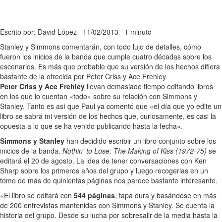
Escrito por: David López
11/02/2013
1 minuto
Stanley y Simmons comentarán, con todo lujo de detalles, cómo
fueron los inicios de la banda que cumple cuatro décadas sobre los
escenarios. Es más que probable que su versión de los hechos difiera
bastante de la ofrecida por Peter Criss y Ace Frehley.
Peter Criss y Ace Frehley
llevan demasiado tiempo editando libros
en los que lo cuentan «todo» sobre su relación con Simmons y
Stanley. Tanto es así que Paul ya comentó que «el día que yo edite un
libro se sabrá mi versión de los hechos que, curiosamente, es casi la
opuesta a lo que se ha venido publicando hasta la fecha».
Simmons y Stanley
han decidido escribir un libro conjunto sobre los
inicios de la banda.
Nothin’ to Lose: The Making of Kiss (1972-75)
se
editará el 20 de agosto. La idea de tener conversaciones con Ken
Sharp sobre los primeros años del grupo y luego recogerlas en un
tomo de más de quinientas páginas nos parece bastante interesante.
«El libro se editará con
544 páginas
, tapa dura y basándose en más
de 200 entrevistas mantenidas con Simmons y Stanley. Se cuenta la
historia del grupo. Desde su lucha por sobresalir de la media hasta la