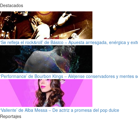
Destacados
‘Se refleja el rock&roll’ de Básico – Apuesta arriesgada, enérgica y exi
‘Performance’ de Bourbon Kings – Aléjense conservadores y mentes s
‘Valiente’ de Alba Messa – De actriz a promesa del pop dulce
Reportajes