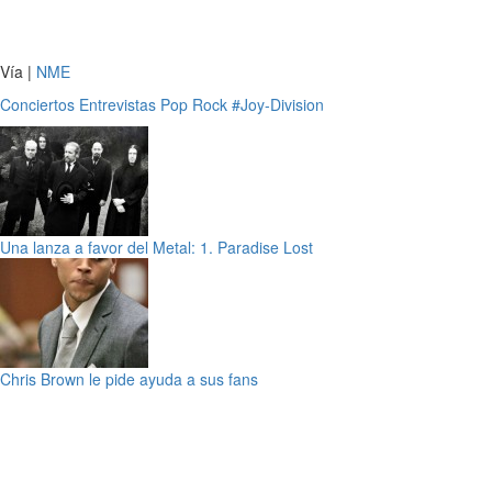
Vía |
NME
Conciertos
Entrevistas
Pop
Rock
#Joy-Division
Una lanza a favor del Metal: 1. Paradise Lost
Chris Brown le pide ayuda a sus fans