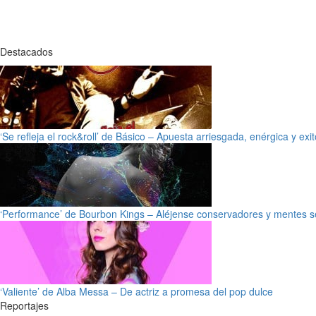
Destacados
‘Se refleja el rock&roll’ de Básico – Apuesta arriesgada, enérgica y exi
‘Performance’ de Bourbon Kings – Aléjense conservadores y mentes s
‘Valiente’ de Alba Messa – De actriz a promesa del pop dulce
Reportajes