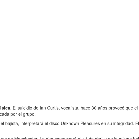
úsica
. El suicidio de Ian Curtis, vocalista, hace 30 años provocó que el
cada por el grupo.
, el bajista, interpretará el disco Unknown Pleasures en su integridad.
rds de Manchester. La gira comenzará el 11 de abril y en la misma hab