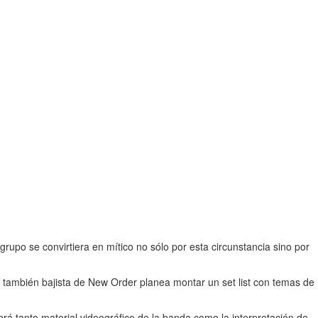
 grupo se convirtiera en mítico no sólo por esta circunstancia sino por
 El también bajista de New Order planea montar un set list con temas de
rá tanto material videográfico de la banda como la interpretación de