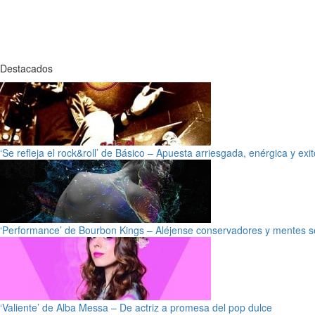
Destacados
‘Se refleja el rock&roll’ de Básico – Apuesta arriesgada, enérgica y exi
‘Performance’ de Bourbon Kings – Aléjense conservadores y mentes s
‘Valiente’ de Alba Messa – De actriz a promesa del pop dulce