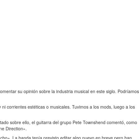
comentar su opinión sobre la industria musical en este siglo. Podríamos
 ni corrientes estéticas o musicales. Tuvimos a los mods, luego a los
tado sobre ello, el guitarra del grupo Pete Townshend comentó, como
ne Direction».
cho». La banda tenía previsto editar algo nuevo en breve pero han