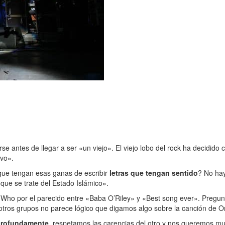
e antes de llegar a ser «un viejo». El viejo lobo del rock ha decidido 
evo».
que tengan esas ganas de escribir
letras que tengan sentido
? No hay
que se trate del Estado Islámico».
Who por el parecido entre «Baba O’Riley» y «Best song ever». Pregun
otros grupos no parece lógico que digamos algo sobre la canción de O
profundamente
, respetamos las carencias del otro y nos queremos mu