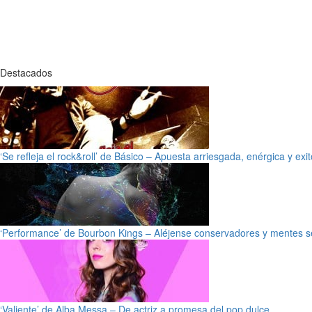
Destacados
‘Se refleja el rock&roll’ de Básico – Apuesta arriesgada, enérgica y exi
‘Performance’ de Bourbon Kings – Aléjense conservadores y mentes s
‘Valiente’ de Alba Messa – De actriz a promesa del pop dulce