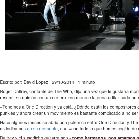
Escrito por: David López
29/10/2014
1 minuto
Roger Daltrey, cantante de The Who, dijo una vez que le gustaría morirs
resumir su opinión con un certero «no merece la pena editar nada nu
«Tenemos a One Direction y ya está. ¿Dónde están los compositores 
punkies y ahora crear un movimiento es bastante complicado a no ser 
Hace algunos meses se abrió una polémica entre One Direction y The 
os indicamos
en su momento
, que «con todo lo que hemos cogido de 
Daltrey y el susodicho guitarra son «
como hermanos, nos amamos 