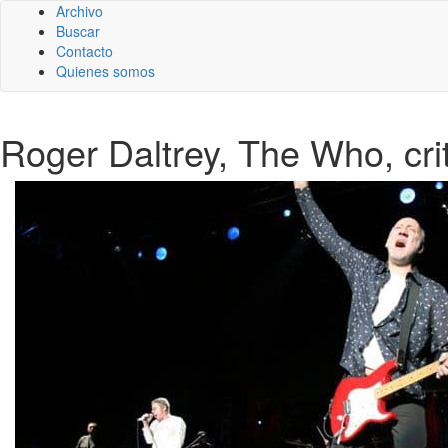
Archivo
Buscar
Contacto
Quienes somos
Roger Daltrey, The Who, crit