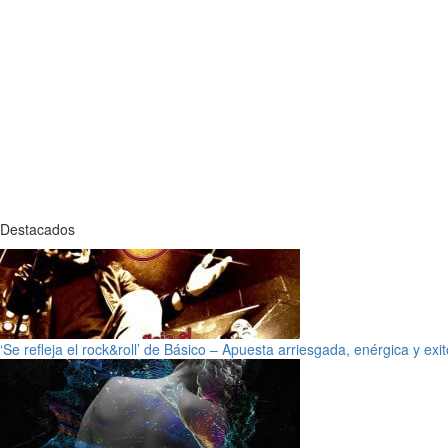
Destacados
‘Se refleja el rock&roll’ de Básico – Apuesta arriesgada, enérgica y exi