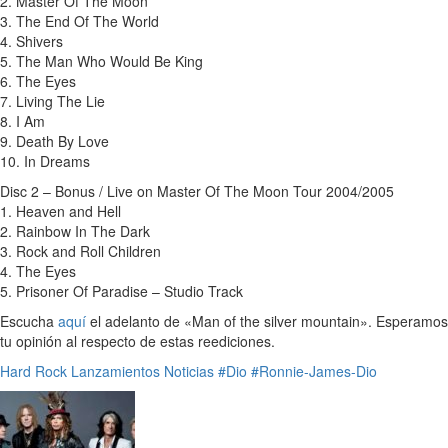
2. Master Of The Moon
3. The End Of The World
4. Shivers
5. The Man Who Would Be King
6. The Eyes
7. Living The Lie
8. I Am
9. Death By Love
10. In Dreams
Disc 2 – Bonus / Live on Master Of The Moon Tour 2004/2005
1. Heaven and Hell
2. Rainbow In The Dark
3. Rock and Roll Children
4. The Eyes
5. Prisoner Of Paradise – Studio Track
Escucha
aquí
el adelanto de «Man of the silver mountain». Esperamos
tu opinión al respecto de estas reediciones.
Hard Rock
Lanzamientos
Noticias
#Dio
#Ronnie-James-Dio