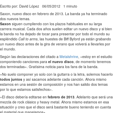
Escrito por: David López
06/05/2012
1 minuto
Saxon, nuevo disco en febrero de 2013. La banda ya ha terminado
dos nuevos temas.
Saxon
siguen cumpliendo con los plazos habituales en su larga
carrera musical. Cada dos años suelen editar un nuevo disco y si bien
la banda no ha dejado de tocar para presentar por todo el mundo su
espléndido
Call to arms
, las huestes de Biff Byford ya están grabando
un nuevo disco antes de la gira de verano que volverá a llevarles por
el mundo.
Según las declaraciones del citado a
Metalshrine
, «estoy en el estudio
componiendo canciones para
el nuevo disco
, de momento tenemos
dos terminadas». Gratísima noticia para los fans de la banda.
«No suelo componer yo solo con la guitarra o la letra, solemos hacerlo
todos juntos
y así sacamos adelante cada canción. Ahora mismo
estamos en una sesión de composición y nos han salido dos temas
por lo que estamos satisfechos».
«El disco debería editarse en
febrero de 2013
. Adelanto que será una
mezcla de rock clásico y heavy metal. Ahora mismo estamos en esa
situación y creo que el disco será bastante bueno teniendo en cuenta
el material que manejamos».