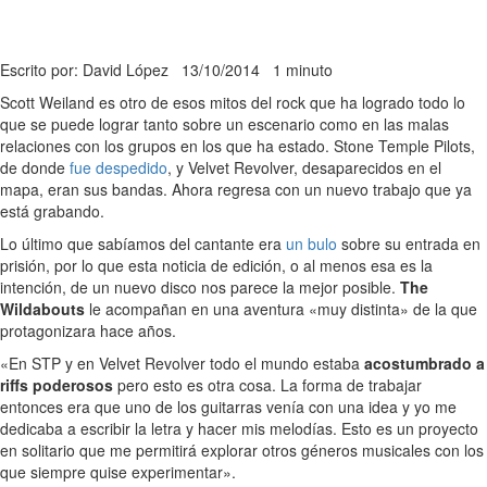
Escrito por: David López
13/10/2014
1 minuto
Scott Weiland es otro de esos mitos del rock que ha logrado todo lo
que se puede lograr tanto sobre un escenario como en las malas
relaciones con los grupos en los que ha estado. Stone Temple Pilots,
de donde
fue despedido
, y Velvet Revolver, desaparecidos en el
mapa, eran sus bandas. Ahora regresa con un nuevo trabajo que ya
está grabando.
Lo último que sabíamos del cantante era
un bulo
sobre su entrada en
prisión, por lo que esta noticia de edición, o al menos esa es la
intención, de un nuevo disco nos parece la mejor posible.
The
Wildabouts
le acompañan en una aventura «muy distinta» de la que
protagonizara hace años.
«En STP y en Velvet Revolver todo el mundo estaba
acostumbrado a
riffs poderosos
pero esto es otra cosa. La forma de trabajar
entonces era que uno de los guitarras venía con una idea y yo me
dedicaba a escribir la letra y hacer mis melodías. Esto es un proyecto
en solitario que me permitirá explorar otros géneros musicales con los
que siempre quise experimentar».