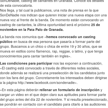
SonDeNadie, casting de cantantes en Granada. Conoce los detalles
de esta convocatoria.
Nos llega, y tal cual la publicamos, una nota de prensa en la que
SonDeNadie nos indican que quieren iniciar una nueva etapa con una
nueva voz al frente de la banda. De momento están convocando un
casting de cantantes, la última oportunidad será el próximo
25 de
noviembre en la Pata Palo de Granada.
La banda nos comunica que «
hemos convocado un casting
público
en busca de esa persona que pasaría a formar parte del
grupo. Buscamos a un chico o chica de entre 19 y 30 años, que se
mueva en estilos como flamenco, rap, reggae, o latino, y que tenga
conocimientos para cantar también en ingles».
Las condiciones para participar
nos las exponen a continuación,
«El casting está convocado a través de diferentes redes sociales,
donde además se realizará una preselección de los candidatos junto
con los fans del grupo. Concretamente los interesados deben dirigirse
a la página http://www.facebook.com/sondenadie».
«En esta página deberán
rellenar un formulario de inscripción
y
cargar un video en el que dejen claro sus aptitudes para formar parte
del grupo antes del día 22 de noviembre. Y si resulta preseleccionado,
se pondrán en contacto con el candidato para citarlo a las audiciones