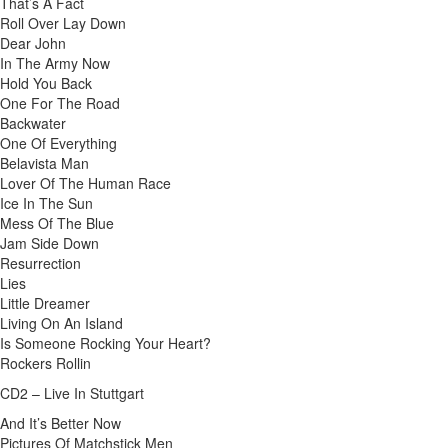
That’s A Fact
Roll Over Lay Down
Dear John
In The Army Now
Hold You Back
One For The Road
Backwater
One Of Everything
Belavista Man
Lover Of The Human Race
Ice In The Sun
Mess Of The Blue
Jam Side Down
Resurrection
Lies
Little Dreamer
Living On An Island
Is Someone Rocking Your Heart?
Rockers Rollin
CD2 – Live In Stuttgart
And It’s Better Now
Pictures Of Matchstick Men