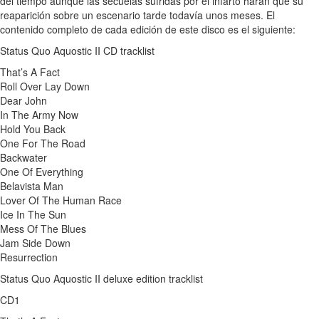
del tiempo aunque las secuelas sufridas por el infarto harán que su
reaparición sobre un escenario tarde todavía unos meses. El
contenido completo de cada edición de este disco es el siguiente:
Status Quo Aquostic II CD tracklist
That’s A Fact
Roll Over Lay Down
Dear John
In The Army Now
Hold You Back
One For The Road
Backwater
One Of Everything
Belavista Man
Lover Of The Human Race
Ice In The Sun
Mess Of The Blues
Jam Side Down
Resurrection
Status Quo Aquostic II deluxe edition tracklist
CD1