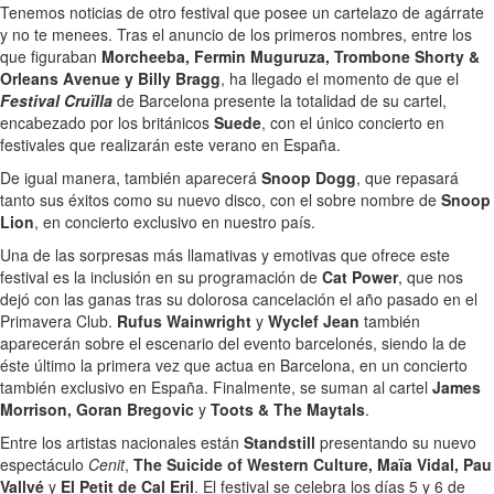
Tenemos noticias de otro festival que posee un cartelazo de agárrate
y no te menees. Tras el anuncio de los primeros nombres, entre los
que figuraban
Morcheeba, Fermin Muguruza, Trombone Shorty &
Orleans Avenue y Billy Bragg
, ha llegado el momento de que el
Festival Cruïlla
de Barcelona presente la totalidad de su cartel,
encabezado por los británicos
Suede
, con el único concierto en
festivales que realizarán este verano en España.
De igual manera, también aparecerá
Snoop Dogg
, que repasará
tanto sus éxitos como su nuevo disco, con el sobre nombre de
Snoop
Lion
, en concierto exclusivo en nuestro país.
Una de las sorpresas más llamativas y emotivas que ofrece este
festival es la inclusión en su programación de
Cat Power
, que nos
dejó con las ganas tras su dolorosa cancelación el año pasado en el
Primavera Club.
Rufus Wainwright
y
Wyclef Jean
también
aparecerán sobre el escenario del evento barcelonés, siendo la de
éste último la primera vez que actua en Barcelona, en un concierto
también exclusivo en España. Finalmente, se suman al cartel
James
Morrison, Goran Bregovic
y
Toots & The Maytals
.
Entre los artistas nacionales están
Standstill
presentando su nuevo
espectáculo
Cenit
,
The Suicide of Western Culture, Maïa Vidal, Pau
Vallvé
y
El Petit de Cal Eril
. El festival se celebra los días 5 y 6 de