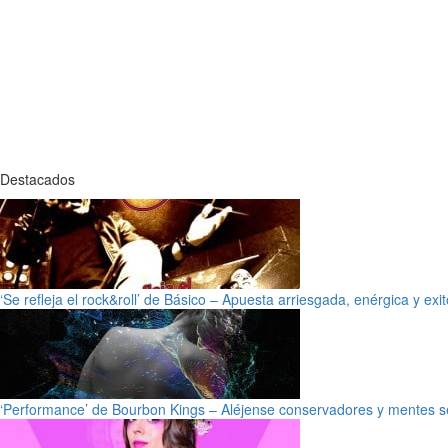
Destacados
‘Se refleja el rock&roll’ de Básico – Apuesta arriesgada, enérgica y exi
‘Performance’ de Bourbon Kings – Aléjense conservadores y mentes s