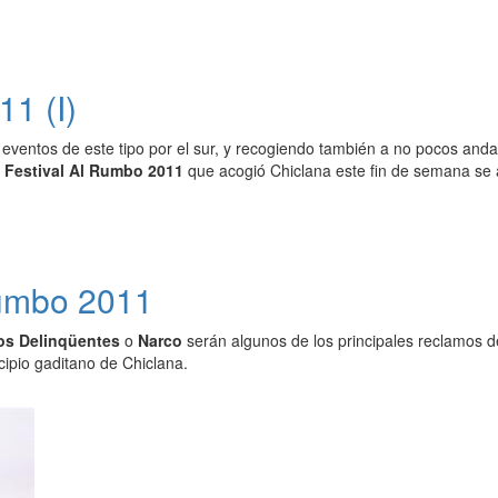
11 (I)
e eventos de este tipo por el sur, y recogiendo también a no pocos and
l
Festival Al Rumbo 2011
que acogió Chiclana este fin de semana se a
Rumbo 2011
os Delinqüentes
o
Narco
serán algunos de los principales reclamos de
icipio gaditano de Chiclana.