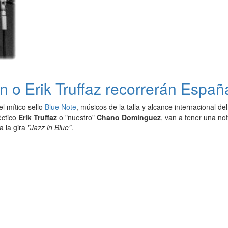
 Erik Truffaz recorrerán España 
l mítico sello
Blue Note
, músicos de la talla y alcance internacional del
léctico
Erik Truffaz
o "nuestro"
Chano Domínguez
, van a tener una no
a la gira
"Jazz in Blue"
.