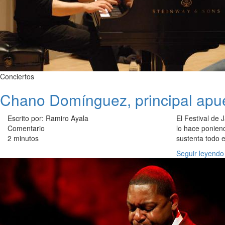
Conciertos
Chano Domínguez, principal apue
Escrito por: Ramiro Ayala
El Festival de
Comentario
lo hace ponien
2 minutos
sustenta todo 
Seguir leyendo