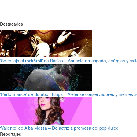
Destacados
‘Se refleja el rock&roll’ de Básico – Apuesta arriesgada, enérgica y exi
‘Performance’ de Bourbon Kings – Aléjense conservadores y mentes s
‘Valiente’ de Alba Messa – De actriz a promesa del pop dulce
Reportajes